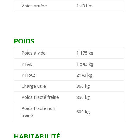
Voies arrière
1,431 m
POIDS
Poids à vide
1 175 kg
PTAC
1 543 kg
PTRA
2
2143 kg
Charge utile
366 kg
Poids tracté freiné
850 kg
Poids tracté non
600 kg
freiné
HABITABILITÉ