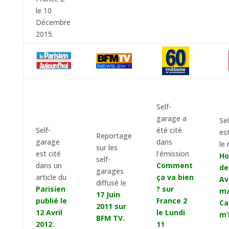
le 10
Décembre
2015.
Self-
garage a
Se
Self-
été cité
es
Reportage
garage
dans
le
sur les
est cité
l’émission
Ho
self-
dans un
Comment
de
garages
article du
ça va bien
Av
diffusé le
Parisien
? sur
ma
17 Juin
publié le
France 2
Ca
2011 sur
12 Avril
le Lundi
m’
BFM TV.
2012.
11