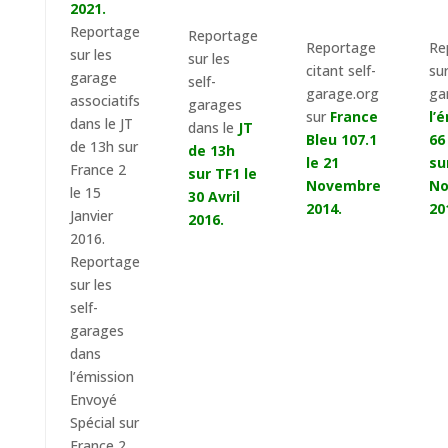
2021.
Reportage
Reportage
Reportage
Re
sur les
sur les
citant self-
sur
garage
self-
garage.org
ga
associatifs
garages
sur
France
l’
dans le JT
dans le
JT
Bleu 107.1
66
de 13h sur
de 13h
le 21
su
France 2
sur TF1 le
Novembre
No
le 15
30 Avril
2014.
20
Janvier
2016.
2016.
Reportage
sur les
self-
garages
dans
l’émission
Envoyé
Spécial sur
France 2