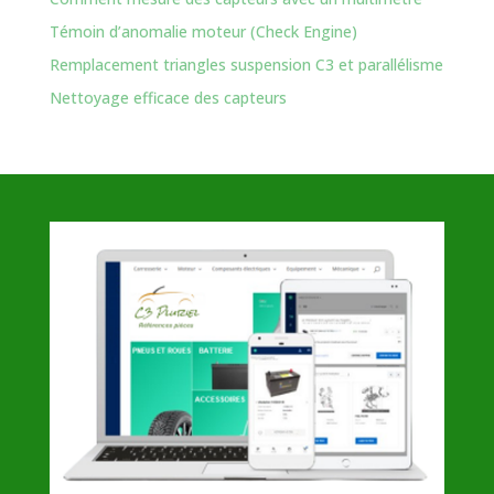
Témoin d’anomalie moteur (Check Engine)
Remplacement triangles suspension C3 et parallélisme
Nettoyage efficace des capteurs