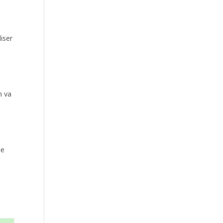
iser
n va
ue