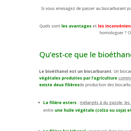
Si vous envisagez de passer au biocarburant po
Quels sont
les avantages
et
les inconvénien
homologuer ? O
Qu’est-ce que le bioéthan
Le bioéthanol est un biocarburant
. Un bioca
végétales produites par l’agriculture
comme 
existe deux filières
de production des biocarbu
La filière esters
:
mélangés à du gazole, les 
entre
une huile végétale (colza ou soja) 