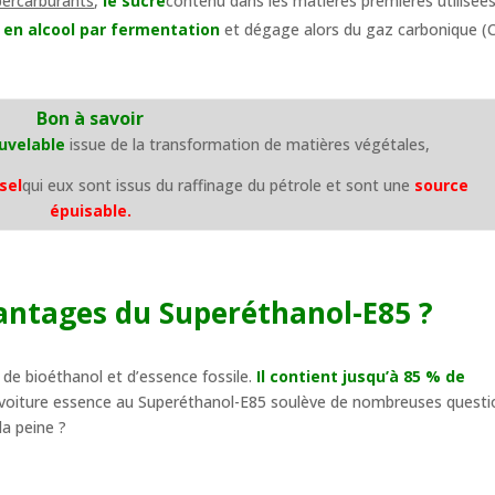
percarburants
,
le sucre
contenu dans les matières premières utilisée
en alcool par fermentation
et dégage alors du gaz carbonique (
Bon à savoir
uvelable
issue de la transformation de matières végétales,
sel
qui eux sont issus du raffinage du pétrole et sont une
source
épuisable.
vantages du Superéthanol-E85 ?
de bioéthanol et d’essence fossile.
Il contient jusqu’à 85 % de
a voiture essence au Superéthanol-E85 soulève de nombreuses questi
la peine ?