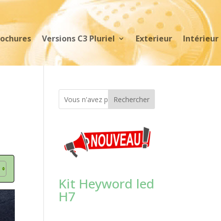
rochures
Versions C3 Pluriel
Exterieur
Intérieur
Rechercher
Kit Heyword led
H7