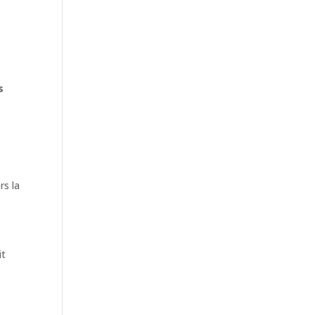
e
s
rs la
it