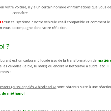
ur votre voiture, il y a un certain nombre d’informations que vous d
connaître.
ts
d’un tel système ? Votre véhicule est-il compatible et comment le 
n vous accompagne dans votre réflexion.
ol ?
rburant est un carburant liquide issu de la transformation de
matièr
les céréales (le blé, le maïs)
ou encore
la betterave à sucre
, etc.
Il
rants :
esters (aussi appelés « biodiesel »)
sont obtenus suite à une réactio
et du méthanol