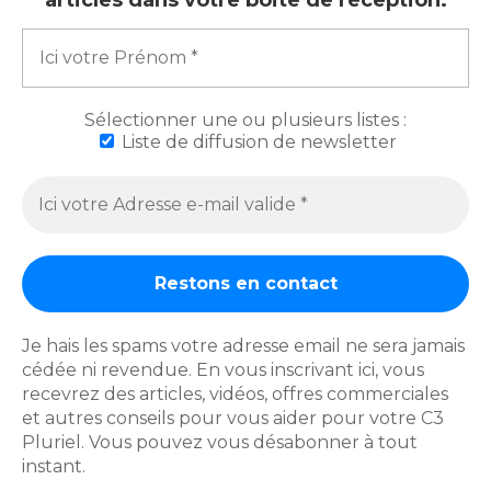
articles dans votre boite de réception.
Sélectionner une ou plusieurs listes :
Liste de diffusion de newsletter
Sergio
Contact
Clause de non-responsabilité
Bienvenues
Je hais les spams votre adresse email ne sera jamais
Livraison
Mentions légales
cédée ni revendue. En vous inscrivant ici, vous
Politique de cookies eu
recevrez des articles, vidéos, offres commerciales
Politique de confidentialité
et autres conseils pour vous aider pour votre C3
Pluriel. Vous pouvez vous désabonner à tout
instant.