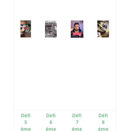
Défi
Défi
Défi
Défi
5
6
7
8
éme
éme
éme
éme