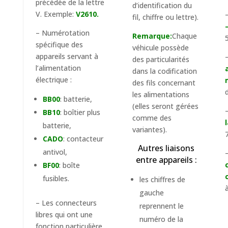
précédée de la lettre
d’identification du
V. Exemple:
V2610.
fil, chiffre ou lettre).
– Numérotation
Remarque:
Chaque
spécifique des
véhicule possède
appareils servant à
des particularités
l’alimentation
dans la codification
électrique :
des fils concernant
d
les alimentations
BB00
: batterie,
(elles seront gérées
BB10
: boîtier plus
comme des
batterie,
variantes).
CADO
: contacteur
Autres liaisons
antivol,
entre appareils :
BF00
: boîte
fusibles.
les chiffres de
à
gauche
– Les connecteurs
reprennent le
libres qui ont une
numéro de la
fonction particulière