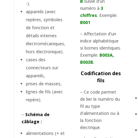
B
suivie d’un
-).
numéro à
3
appareils (avec
chiffres
. Exemple:
repères, symboles
B001
de fonction et
– Affectation d’un
détails internes
indice alphabétique
électromécaniques,
si bornes identiques.
hors électronique).
Exemple:
B003A,
cases des
B003B.
connecteurs sur
Codification des
appareils,
fils
prises de masses,
lignes de fils (avec
– Ce code permet
de lier le numéro du
repère).
fil au type
d’alimentation ou à
–
Schéma de
la fonction
câblage :
électrique.
alimentations (+ et