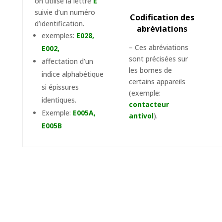
on utilise la lettre
E
suivie d’un numéro
Codification des
d’identification.
abréviations
exemples:
E028,
– Ces abréviations
E002,
sont précisées sur
affectation d’un
les bornes de
indice alphabétique
certains appareils
si épissures
(exemple:
identiques.
contacteur
Exemple:
E005A,
antivol
).
E005B