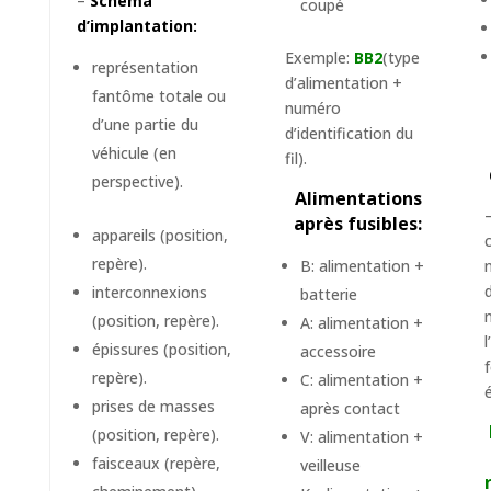
–
Schéma
coupé
d’implantation:
Exemple:
BB2
(type
représentation
d’alimentation +
fantôme totale ou
numéro
d’une partie du
d’identification du
véhicule (en
fil).
perspective).
Alimentations
après fusibles:
appareils (position,
repère).
B: alimentation +
interconnexions
batterie
(position, repère).
A: alimentation +
l
épissures (position,
accessoire
repère).
C: alimentation +
é
prises de masses
après contact
(position, repère).
V: alimentation +
faisceaux (repère,
veilleuse