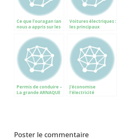
Ce que l’ouragan Ian
Voitures électriques :
nous a appris sur les
les principaux
véhicules électriques
constructeurs
commencent à tirer
le frein à main
Permis de conduire –
J’économise
La grande ARNAQUE
l’électricité
Poster le commentaire