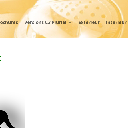
rochures
Versions C3 Pluriel
Exterieur
Intérieur
t