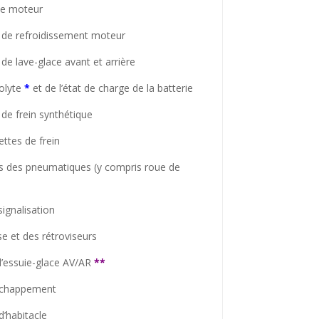
ile moteur
e de refroidissement moteur
 de lave-glace avant et arrière
rolyte
*
et de l’état de charge de la batterie
 de frein synthétique
ettes de frein
ons des pneumatiques (y compris roue de
ignalisation
se et des rétroviseurs
 d’essuie-glace AV/AR
**
d’échappement
d’habitacle