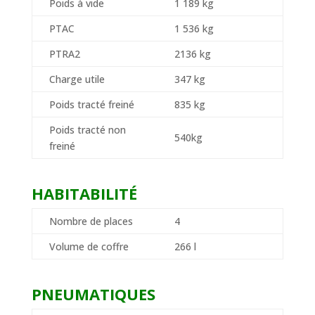
Poids à vide
1 189 kg
PTAC
1 536 kg
PTRA
2
2136 kg
Charge utile
347 kg
Poids tracté freiné
835 kg
Poids tracté non
540kg
freiné
HABITABILITÉ
Nombre de places
4
Volume de coffre
266 l
PNEUMATIQUES