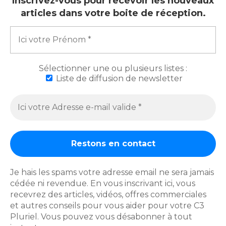
Inscrivez-vous pour recevoir les nouveaux
articles dans votre boite de réception.
Sélectionner une ou plusieurs listes :
Liste de diffusion de newsletter
Sergio
Contact
Clause de non-responsabilité
Bienvenues
Je hais les spams votre adresse email ne sera jamais
Livraison
Mentions légales
cédée ni revendue. En vous inscrivant ici, vous
Politique de cookies eu
recevrez des articles, vidéos, offres commerciales
Politique de confidentialité
et autres conseils pour vous aider pour votre C3
Pluriel. Vous pouvez vous désabonner à tout