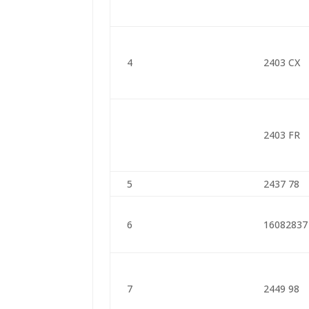
4
2403 CX
2403 FR
5
2437 78
6
16082837
7
2449 98