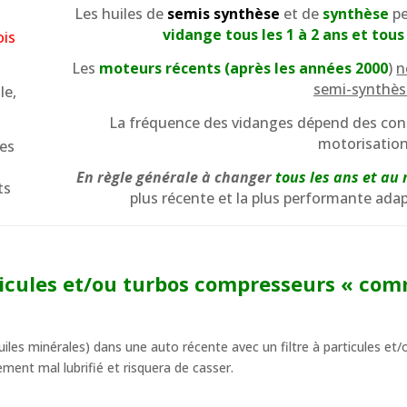
Les huiles de
semis synthèse
et de
synthèse
pe
vidange tous les 1 à 2 ans et tous
ois
Les
moteurs récents (après les années 2000
)
n
semi-synthès
le,
La fréquence des vidanges dépend des cons
motorisation
ées
En règle générale à changer
tous les ans et a
ts
plus récente et la plus performante ad
ticules et/ou turbos compresseurs « comm
huiles minérales) dans une auto récente avec un filtre à particules et/
ement mal lubrifié et risquera de casser.