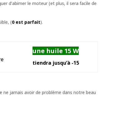
er d’abimer le moteur (et plus, il sera facile de
ible, (
0 est parfait
).
une huile 15 W
re
tiendra
jusqu’à -15
r de ne jamais avoir de problème dans notre beau