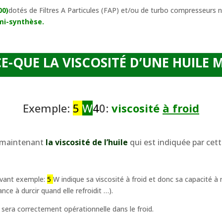
00)
dotés de Filtres A Particules (FAP) et/ou de turbo compresseurs né
emi-synthèse.
CE-QUE LA VISCOSITÉ D’UNE HUILE 
Exemple:
5
W
4
0:
viscosité
à froid
 maintenant
la viscosité de l’huile
qui est indiquée par cet
evant exemple:
5
W indique sa viscosité à froid et donc sa capacité à ré
ce à durcir quand elle refroidit …).
le sera correctement opérationnelle dans le froid.