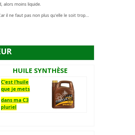
, alors moins liquide.
ar il ne faut pas non plus qu’elle le soit trop…
EUR
HUILE SYNTHÈSE
C’est l’huile
que je mets
dans ma C3
pluriel