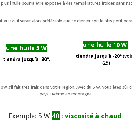
 plus l’huile pourra être exposée à des températures froides sans risqu
 ski, il serait alors préférable que ce dernier soit le plus petit poss
une huile
10 W
une huile
5 W
tiendra
jusqu’à -20°
(voi
tiendra
jusqu’à -30°
,
-25)
e 10W s’il fait très frais dans votre région. Avec du 5 W, vous êtes sû
pays ! Même en montagne.
Exemple: 5 W
40
:
viscosité
à chaud